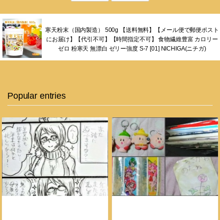
寒天粉末（国内製造） 500g 【送料無料】【メール便で郵便ポスト
にお届け】【代引不可】【時間指定不可】 食物繊維豊富 カロリー
ゼロ 粉寒天 無漂白 ゼリー強度 S-7 [01] NICHIGA(ニチガ)
Popular entries