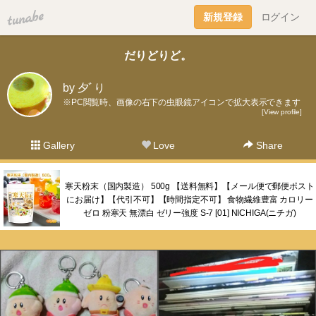
tuna.be
新規登録
ログイン
だりどりど。
by 夕ﾞり
※PC閲覧時、画像の右下の虫眼鏡アイコンで拡大表示できます
[View profile]
Gallery
Love
Share
寒天粉末（国内製造） 500g 【送料無料】【メール便で郵便ポスト
にお届け】【代引不可】【時間指定不可】 食物繊維豊富 カロリー
ゼロ 粉寒天 無漂白 ゼリー強度 S-7 [01] NICHIGA(ニチガ)