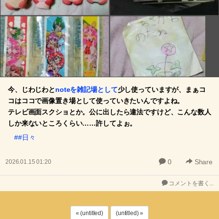
今、じわじわと
noteを雑記場として
少し使っていますが、まぁコ
コはココで画像置き場として使っていきたいんですよね。
テレビ画面スクショとか。公に出したら違法ですけど、こんな数人
しか来ないところくらい……許してよぉ。
##日々
0
Share
2026.01.15 01:20
コメントを書く...
« (untitled)
(untitled) »