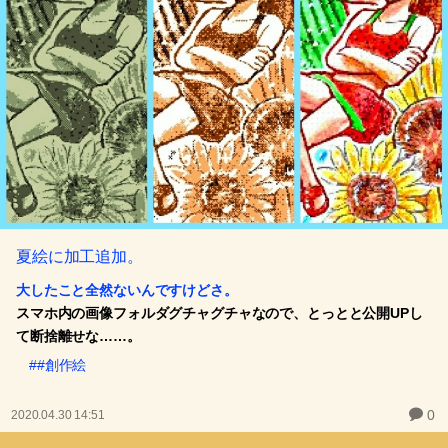
夏絵に加工追加。
大したこと全然ないんですけどさ。
スマホ内の画像フォルダグチャグチャなので、とっとと公開UPし
て断捨離せな……。
##創作絵
0
2020.04.30 14:51