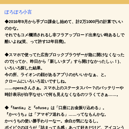
ぽろぽろ小言
◆2016年9月から手ブロ課金し始めて、計2万1000円の計算でいい
のかな。
それでもコメ欄消されるし非フラアップロード出来ない時あるしで
酷いよね(笑、って許す12年目廃)。
◆スマホで使ってた広告ブロックブラウザーが急に開けなくなった
ので(ってか、昨日から「新しいタブ」すら開けなかったしぃ！)、
いろいろ探した結果。
今の所、ライオンの顔があるアプリのがいいかなぁ、と。
クロームにいろいろ近いですしね。
……operaさんさぁ。スマホ上のステータスバー？のバッテリーや
時計表示が白字なせいで何も見えなくなるのツラくてさぁ……。
◆『fantia』と『ofuse』は「口座にお金振り込める」。
『かべうち』は「アマギフ送れる」……ってなもんかな。
かべうちの使い勝手わりーなー。余白が気になるし。
ポイピクのほうが「詰まってる感」あって好きだけど、アイコンう