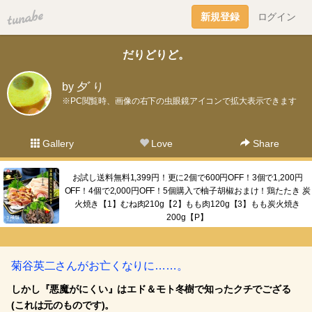
tuna.be
新規登録
ログイン
だりどりど。
by 夕ﾞり
※PC閲覧時、画像の右下の虫眼鏡アイコンで拡大表示できます
Gallery
Love
Share
お試し送料無料1,399円！更に2個で600円OFF！3個で1,200円
OFF！4個で2,000円OFF！5個購入で柚子胡椒おまけ！鶏たたき 炭
火焼き【1】むね肉210g【2】もも肉120g【3】もも炭火焼き
200g【P】
菊谷英二さんがお亡くなりに……。
しかし『悪魔がにくい』はエド＆モト冬樹で知ったクチでござる
(これは元のものです)。