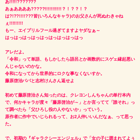
あ!!!!!???????
あぁああああ?????!!!!!!!!!!!？！？？！？
は?!??!!!!???皆(いろんなキャラ)のお父さんが死ぬわきゃね
ぇ!!!!!!!!!
もー、エイプリルフール過ぎてますよヤダなぁ～
はっはっはっはっはっはっはっはっはっ
アレだよ。
「令和」って単語、もしかしたら語呂とか画数的にスゲェ縁起悪い
んじゃないのかな。
令和になってから世界的にロクな事なくないすか。
藤原啓治パパと志村けんさん返せよ
初めて藤原啓治さん知ったのは、クレヨンしんちゃんの単行本内
で、何かキャラが度々「藤原啓治が～」とか言ってて「誰それ」っ
て調べたら「父ひろし役の人やないか」っていう。
原作者に作中でいじられるって、お2人仲いいんだなぁ、って思っ
た。
で、初期の『ギャラクシーエンジェル』で「女の子に囲まれてよぅ