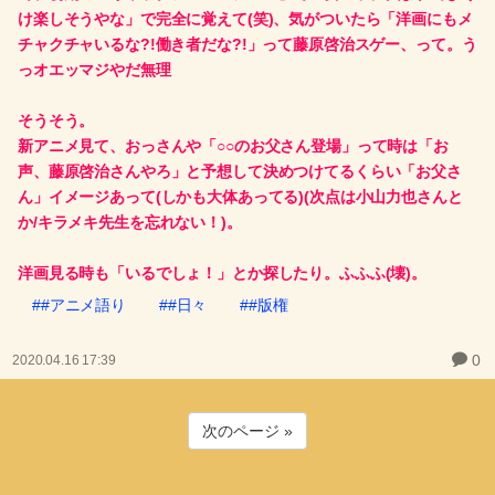
け楽しそうやな」で完全に覚えて(笑)、気がついたら「洋画にもメ
チャクチャいるな?!働き者だな?!」って藤原啓治スゲー、って。う
っオエッマジやだ無理
そうそう。
新アニメ見て、おっさんや「○○のお父さん登場」って時は「お
声、藤原啓治さんやろ」と予想して決めつけてるくらい「お父さ
ん」イメージあって(しかも大体あってる)(次点は小山力也さんと
か/キラメキ先生を忘れない！)。
洋画見る時も「いるでしょ！」とか探したり。ふふふ(壊)。
##アニメ語り
##日々
##版権
0
2020.04.16 17:39
次のページ »