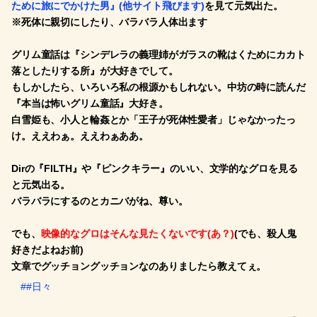
ために旅にでかけた男』(他サイト飛びます)
を見て元気出た。
※死体に親切にしたり、バラバラ人体出ます
グリム童話は『シンデレラの義理姉がガラスの靴はくためにカカト
落としたりする所』が大好きでして。
もしかしたら、いろいろ私の根源かもしれない。中坊の時に読んだ
『本当は怖いグリム童話』大好き。
白雪姫も、小人と輪姦とか「王子が死体性愛者」じゃなかったっ
け。ええわぁ。ええわぁああ。
Dirの『FILTH』や『ピンクキラー』のいい、文学的なグロを見る
と元気出る。
バラバラにするのとカニバがね、尊い。
でも、
映像的なグロはそんな見たくないです(あ？)
(でも、殺人鬼
好きだよねお前)
文章でグッチョングッチョンなのありましたら教えてぇ。
##日々