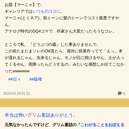
お題【マーニャ】で。
ギャレリアでは
いつものココに
。
マーニャ(とミネア)、肌トーンに髪のトーンでコスト最悪ですや
ん。
アナログ時代のDQ4コマで、作家さん大変だったろうなコレ。
ところで私、『どうぶつの森』した事ありませんで。
この前たまたまソレのCM見たら、屋外に部屋作ってて「えっ。本
が濡れるじゃん、虫来るじゃん、モノが日に焼けるやん、土が入っ
てくるやん、雨降ったらどうするの」みたいな感想しか出てこなか
ったwwwwww
##日々
##版権
0
2020.04.26 01:31
本当は怖いグリム童話ありがとう。
元気なかったんですけど、グリム童話の
『こわがることをおぼえる