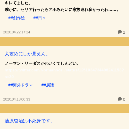
キレてました。
確かに、セリア行ったらアホみたいに家族連れ多かったわ……。
##創作絵
##日々
2
2020.04.22 17:24
犬攻めにしか見えん。
ノーマン・リーダスかわいくてしんどい。
https://twitter.com/Normanbot_/status/1251034734408241153?
s=20
##海外ドラマ
##腐話
0
2020.04.18 00:33
藤原啓治は不死身です。