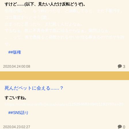
すけど……(以下、見たい人だけ反転どうぞ)。
生理が長い。「もう終わったな」と油断してると、また下着汚す。
ココ最近ずっとそう(謎)。
止まったと思ったら、まだ続くんだよなぁ。
でもなぁ。急に不具合来て急に治るからなぁ。病院はなぁ。
……って、表で愚痴ると発散されるせいか治る事あるのでボヤキ許
せ。
##版権
3
2020.04.24 00:08
死んだペットに会える……？
すごいすね。
https://twitter.com/hijikara/status/1252946924040118275?s=20
##SNS語り
0
2020.04.23 02:27