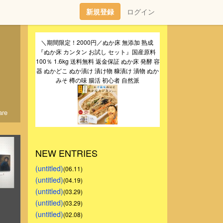
新規登録
ログイン
＼期間限定！2000円／ぬか床 無添加 熟成 
『ぬか床 カンタン お試し セット』国産原料 
100％ 1.6kg 送料無料 返金保証 ぬか床 発酵 容
器 ぬかどこ ぬか漬け 漬け物 糠漬け 漬物 ぬか
みそ 樽の味 腸活 初心者 自然派
re
NEW ENTRIES
(untitled)
(06.11)
(untitled)
(04.19)
(untitled)
(03.29)
(untitled)
(03.29)
(untitled)
(02.08)