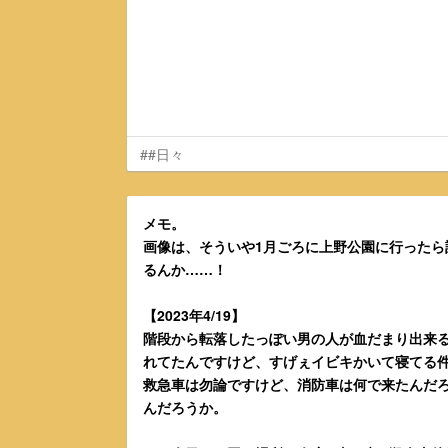
##日々
メモ。
画像は、そういや1月ごろに上野公園に行ったら
るんか……！
【2023年4/19】
階段から転落したっぽい男の人が血だまり出来
れてたんですけど、すげぇイビキかいて寝てる
救急車は勿論ですけど、消防車は何で来たんだ
んだろうか。