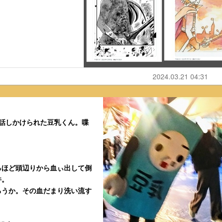
2024.03.21 04:31
話しかけられた豆乳くん。喋
るほど頭辺りから血ぃ出して倒
件。
ろうか。その血だまり洗い流す