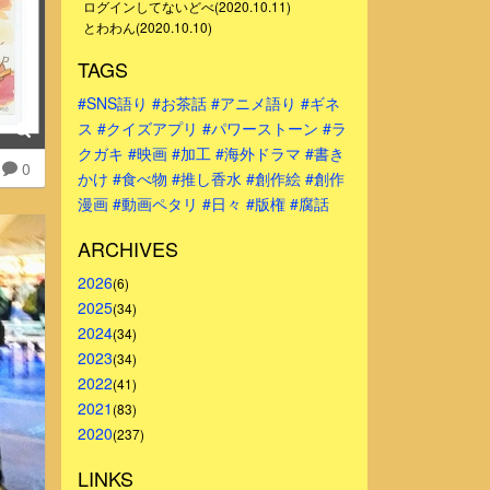
ログインしてないどべ(2020.10.11)
とわわん(2020.10.10)
TAGS
#SNS語り
#お茶話
#アニメ語り
#ギネ
ス
#クイズアプリ
#パワーストーン
#ラ
クガキ
#映画
#加工
#海外ドラマ
#書き
0
かけ
#食べ物
#推し香水
#創作絵
#創作
漫画
#動画ペタリ
#日々
#版権
#腐話
ARCHIVES
2026
(6)
2025
(34)
2024
(34)
2023
(34)
2022
(41)
2021
(83)
2020
(237)
LINKS