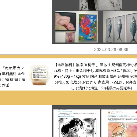
2024.03.26 08:39
【送料無料】無添加 梅干し 訳あり 紀州南高梅/小
 『ぬか床 カン
れ梅～特上）田舎梅干し 減塩梅 塩分3% / 低塩しそ
g 送料無料 返金
9% (430g～1kg) 紫蘇 国産 和歌山県産 紀州梅 産
漬け物 糠漬け 漬
分控えめ 低塩分 おにぎり 家庭用 うめぼし お弁当
 自然派
しそ漬け(北海道・沖縄県のみ要送料)