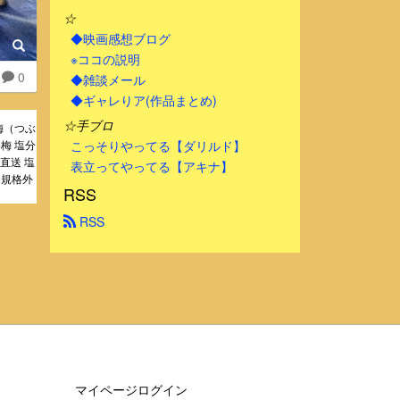
☆
◆映画感想ブログ
※ココの説明
0
◆雑談メール
◆ギャレりア(作品まとめ)
☆手ブロ
梅（つぶ
梅 塩分
こっそりやってる【ダリルド】
地直送 塩
表立ってやってる【アキナ】
 規格外
RSS
 RSS
マイページログイン