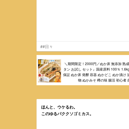
##日々
＼期間限定！2000円／ぬか床 無添加 熟成
タン お試し セット』国産原料 100％ 1.6k
保証 ぬか床 発酵 容器 ぬかどこ ぬか漬け 
物 ぬかみそ 樽の味 腸活 初心者
ほんと、ウケるわ。
このゆるパククソゴミカス。