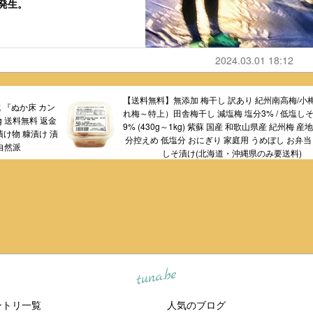
発生。
2024.03.01 18:12
【送料無料】無添加 梅干し 訳あり 紀州南高梅/小
 『ぬか床 カン
れ梅～特上）田舎梅干し 減塩梅 塩分3% / 低塩しそ
g 送料無料 返金
9% (430g～1kg) 紫蘇 国産 和歌山県産 紀州梅 産
漬け物 糠漬け 漬
分控えめ 低塩分 おにぎり 家庭用 うめぼし お弁当
 自然派
しそ漬け(北海道・沖縄県のみ要送料)
tuna.be
ントリ一覧
人気のブログ