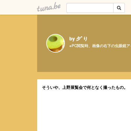
tuna.be
by 夕ﾞり
※PC閲覧時、画像の右下の虫眼鏡
そういや、上野展覧会で何となく撮ったもの。