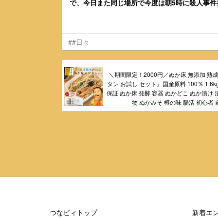
で、今日また同じ場所で今度は朝5時に殺人事件
##日々
＼期間限定！2000円／ぬか床 無添加 熟成
タン お試し セット』国産原料 100％ 1.6k
保証 ぬか床 発酵 容器 ぬかどこ ぬか漬け 
物 ぬかみそ 樽の味 腸活 初心者
つなビィトップ
新着エ