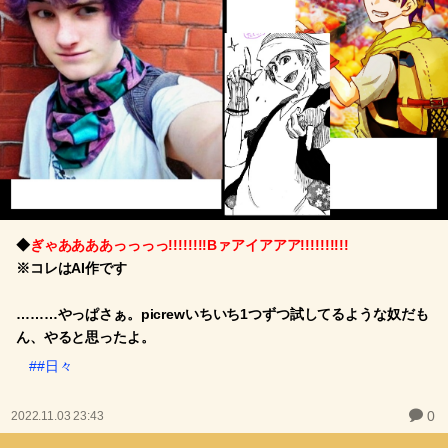
◆
ぎゃああああっっっっ!!!!!!!!Bァアイアアア!!!!!!!!!!
※コレはAI作です
………やっぱさぁ。picrewいちいち1つずつ試してるような奴だも
ん、やると思ったよ。
##日々
0
2022.11.03 23:43