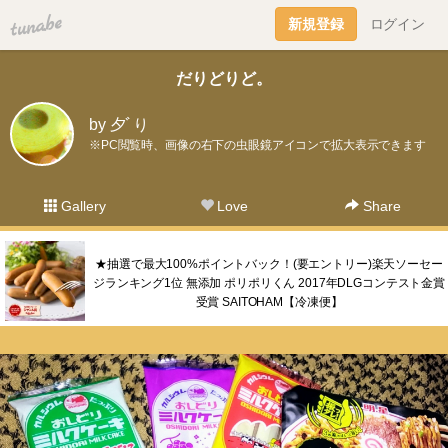
tuna.be
新規登録
ログイン
だりどりど。
by 夕ﾞり
※PC閲覧時、画像の右下の虫眼鏡アイコンで拡大表示できます
Gallery
Love
Share
★抽選で最大100%ポイントバック！(要エントリー)楽天ソーセー
ジランキング1位 無添加 ポリポリくん 2017年DLGコンテスト金賞
受賞 SAITOHAM【冷凍便】