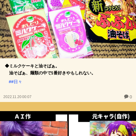
◆ミルクケーキと油そばぁ。
油そばぁ、麺類の中で1番好きやもしれない。
##日々
0
2022.11.20 00:07