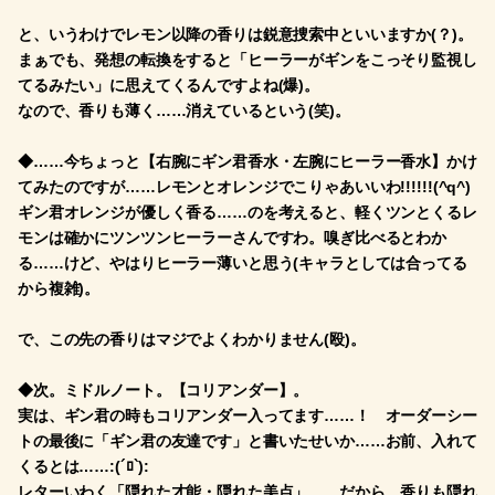
と、いうわけでレモン以降の香りは鋭意捜索中といいますか(？)。
まぁでも、発想の転換をすると「ヒーラーがギンをこっそり監視し
てるみたい」に思えてくるんですよね(爆)。
なので、香りも薄く……消えているという(笑)。
◆……今ちょっと【右腕にギン君香水・左腕にヒーラー香水】かけ
てみたのですが……レモンとオレンジでこりゃあいいわ!!!!!!(^q^)
ギン君オレンジが優しく香る……のを考えると、軽くツンとくるレ
モンは確かにツンツンヒーラーさんですわ。嗅ぎ比べるとわか
る……けど、やはりヒーラー薄いと思う(キャラとしては合ってる
から複雑)。
で、この先の香りはマジでよくわかりません(殴)。
◆次。ミドルノート。【コリアンダー】。
実は、ギン君の時もコリアンダー入ってます……！ オーダーシー
トの最後に「ギン君の友達です」と書いたせいか……お前、入れて
くるとは……:(´ﾛ`):
レターいわく「隠れた才能・隠れた美点」……だから、香りも隠れ