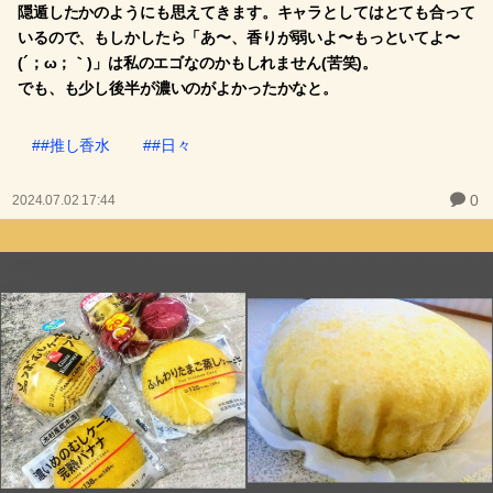
隠遁したかのようにも思えてきます。キャラとしてはとても合って
いるので、もしかしたら「あ〜、香りが弱いよ〜もっといてよ〜
(´；ω；｀)」は私のエゴなのかもしれません(苦笑)。
でも、も少し後半が濃いのがよかったかなと。
##推し香水
##日々
0
2024.07.02 17:44