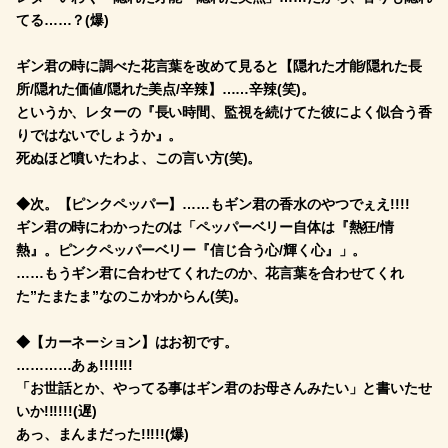
てる……？(爆)
ギン君の時に調べた花言葉を改めて見ると【隠れた才能/隠れた長
所/隠れた価値/隠れた美点/辛辣】……辛辣(笑)。
というか、レターの『長い時間、監視を続けてた彼によく似合う香
りではないでしょうか』。
死ぬほど噴いたわよ、この言い方(笑)。
◆次。【ピンクペッパー】……もギン君の香水のやつでぇえ!!!!
ギン君の時にわかったのは「ペッパーベリー自体は『熱狂/情
熱』。ピンクペッパーベリー『信じ合う心/輝く心』」。
……もうギン君に合わせてくれたのか、花言葉を合わせてくれ
た”たまたま”なのこかわからん(笑)。
◆【カーネーション】はお初です。
…………あぁ!!!!!!!
「お世話とか、やってる事はギン君のお母さんみたい」と書いたせ
いか!!!!!!(遅)
あっ、まんまだった!!!!!(爆)