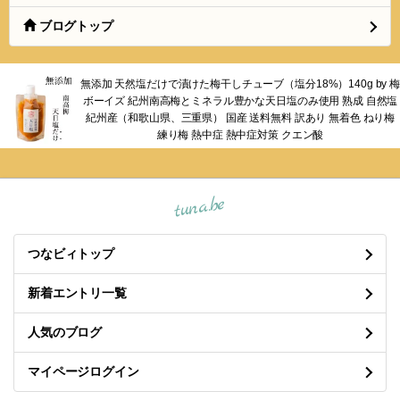
ブログトップ
無添加 天然塩だけで漬けた梅干しチューブ（塩分18%）140g by 梅
ボーイズ 紀州南高梅とミネラル豊かな天日塩のみ使用 熟成 自然塩
紀州産（和歌山県、三重県） 国産 送料無料 訳あり 無着色 ねり梅
練り梅 熱中症 熱中症対策 クエン酸
tuna.be
つなビィトップ
新着エントリ一覧
人気のブログ
マイページログイン