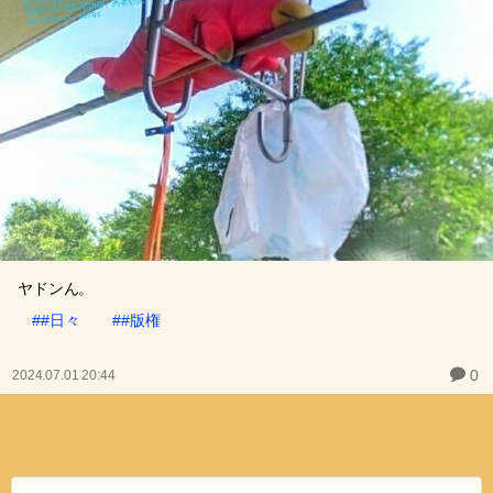
ヤドンん。
##日々
##版権
0
2024.07.01 20:44