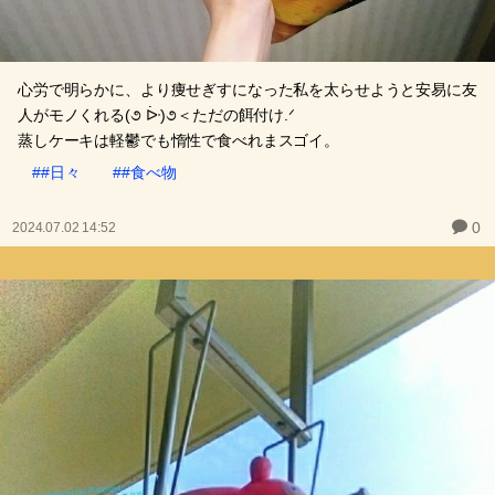
心労で明らかに、より痩せぎすになった私を太らせようと安易に友
人がモノくれる(૭ ᐕ)૭＜ただの餌付け.ᐟ
蒸しケーキは軽鬱でも惰性で食べれまスゴイ。
##日々
##食べ物
0
2024.07.02 14:52