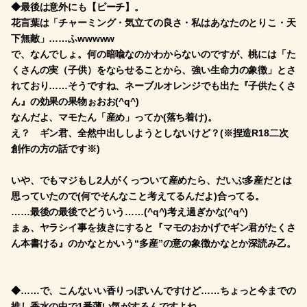
◆最後は意外にも【ピーチ】。
花言葉は「チャーミング・気立ての良さ・私はあなたのとりこ・天
下無敵」……ふwwwww
で、なんでしょ。何の暗喩なのかわからないのですが、桃には「た
くさんの実（子供）をならせることから、強い生命力の象徴」とさ
れており……そうですね、ネーブルオレンジでも出た『子供たくさ
ん』の効果の果物ぉおお(^q^)
なんだよ、マモたん「産め」ってか(落ち着け)。
え？ ギン君、全然中出ししようとしないけど？(※捏造R18二次
創作の方の話です※)
いや、でもマジもし2人がくっついて産めたら、だいぶ多産だとは
思っていたので(何でそんなこと考えてるんだよ)合ってる。
……最後の最後でどういう……(^q^)考え過ぎかな(^q^)
まぁ、ヤラシイ事を抜きにすると『マモのおかげでギン君がたくさ
ん本書ける』のかなとかいう“多産”の意の象徴かなとか深読み乙。
◆……で、こんないい香りっぽいんですけど……ちょっと今までの
推し香水の中で1番薄い気がするんですよね……。