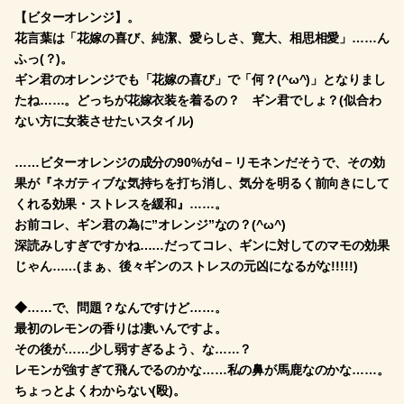
【ビターオレンジ】。
花言葉は「花嫁の喜び、純潔、愛らしさ、寛大、相思相愛」……ん
ふっ(？)。
ギン君のオレンジでも「花嫁の喜び」で「何？(^ω^)」となりまし
たね……。どっちが花嫁衣装を着るの？ ギン君でしょ？(似合わ
ない方に女装させたいスタイル)
……ビターオレンジの成分の90%がd－リモネンだそうで、その効
果が『ネガティブな気持ちを打ち消し、気分を明るく前向きにして
くれる効果・ストレスを緩和』……。
お前コレ、ギン君の為に”オレンジ”なの？(^ω^)
深読みしすぎですかね……だってコレ、ギンに対してのマモの効果
じゃん……(まぁ、後々ギンのストレスの元凶になるがな!!!!!)
◆……で、問題？なんですけど……。
最初のレモンの香りは凄いんですよ。
その後が……少し弱すぎるよう、な……？
レモンが強すぎて飛んでるのかな……私の鼻が馬鹿なのかな……。
ちょっとよくわからない(殴)。