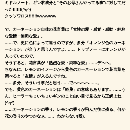
ミドルノート、ギン君成分と“そのお母さんやってる事”に対してだ
った!!!!!!(^q^)
クッソワロス!!!!!!wwwwww
で、カーネーション自体の花言葉は「女性の愛・感覚・感動・純粋
な愛情・無垢な愛」。
……で、更に色によって違うのですが、多分『オレンジ色のカーネ
ーション』が合うと思うんですよ……。トップノートにオレンジが
入っていたので。
そうすると、花言葉が「熱烈な愛・純粋な愛」……デヘヘ。
ちなみに、レモンのイメージから黄色のカーネーションで花言葉を
調べると「友情」が入るんですね。
……多分、そういう事だと思う……でへへへへ……。
でも、黄色のカーネーションは「軽蔑」の意味もあります。……う
ん、ヒーラーちょいちょいギンのこと白い目で見るから正解よね
(^q^)
……カーネーションの香り。レモンの香りが飛んだ後に残る、何か
花の香りのやつかなぁ……。わからない(殴)。