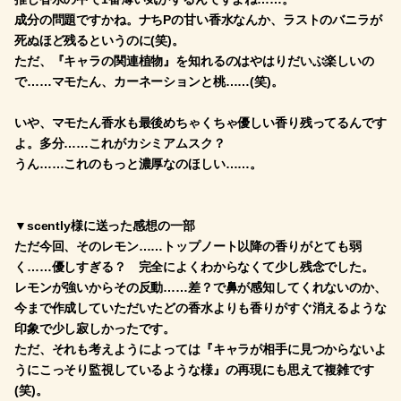
成分の問題ですかね。ナちPの甘い香水なんか、ラストのバニラが
死ぬほど残るというのに(笑)。
ただ、『キャラの関連植物』を知れるのはやはりだいぶ楽しいの
で……マモたん、カーネーションと桃……(笑)。
いや、マモたん香水も最後めちゃくちゃ優しい香り残ってるんです
よ。多分……これがカシミアムスク？
うん……これのもっと濃厚なのほしい……。
▼scently様に送った感想の一部
ただ今回、そのレモン……トップノート以降の香りがとても弱
く……優しすぎる？ 完全によくわからなくて少し残念でした。
レモンが強いからその反動……差？で鼻が感知してくれないのか、
今まで作成していただいたどの香水よりも香りがすぐ消えるような
印象で少し寂しかったです。
ただ、それも考えようによっては『キャラが相手に見つからないよ
うにこっそり監視しているような様』の再現にも思えて複雑です
(笑)。