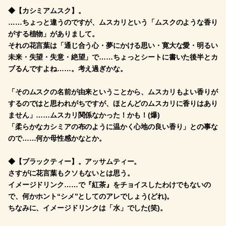
◆【カシミアムスク】。
……ちょっと違うのですが、ムスカリという「ムスクのような香り
がする植物」がありまして。
それの花言葉は「通じ合う心・夢にかける思い・寛大な愛・明るい
未来・失望・失意・絶望」で……ちょっとシートに書いた後半とカ
ブるんですよね……。考え過ぎかな。
「そのムスクの名前が由来ということから、ムスカリもよい香りが
するのではと思われがちですが、ほとんどのムスカリに香りはあり
ません」……ムスカリ関係なかった！かも！(爆)
「柔らかなカシミアの布のように温かく心地の良い香り」との事な
ので……何か母性感かなとか。
◆【ブラックティー】。アッサムティー。
さすがに花言葉もクソもないとは思う。
イメージドリンク……で『紅茶』をチョイスしたわけでもないの
で、何かホント“シメ”としてのアレでしょう(どれ)。
ちなみに、イメージドリンクは「水」でした(笑)。