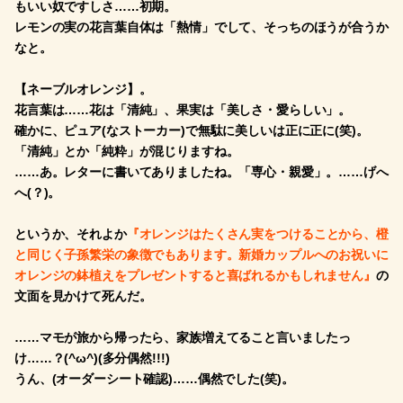
もいい奴ですしさ……初期。
レモンの実の花言葉自体は「熱情」でして、そっちのほうが合うか
なと。
【ネーブルオレンジ】。
花言葉は……花は「清純」、果実は「美しさ・愛らしい」。
確かに、ピュア(なストーカー)で無駄に美しいは正に正に(笑)。
「清純」とか「純粋」が混じりますね。
……あ。レターに書いてありましたね。「専心・親愛」。……げへ
へ(？)。
というか、それよか
『オレンジはたくさん実をつけることから、橙
と同じく子孫繁栄の象徴でもあります。新婚カップルへのお祝いに
オレンジの鉢植えをプレゼントすると喜ばれるかもしれません』
の
文面を見かけて死んだ。
……マモが旅から帰ったら、家族増えてること言いましたっ
け……？(^ω^)(多分偶然!!!)
うん、(オーダーシート確認)……偶然でした(笑)。