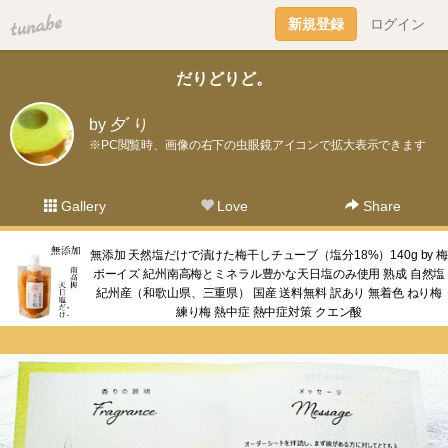
tuna.be
新規登録
ログイン
だりどりど。
by 夕ﾞり
※PC閲覧時、画像の右下の虫眼鏡アイコンで拡大表示できます
Gallery
Love
Share
無添加 天然塩だけで漬けた梅干しチューブ（塩分18%）140g by 梅
ボーイズ 紀州南高梅とミネラル豊かな天日塩のみ使用 熟成 自然塩
紀州産（和歌山県、三重県） 国産 送料無料 訳あり 無着色 ねり梅
練り梅 熱中症 熱中症対策 クエン酸