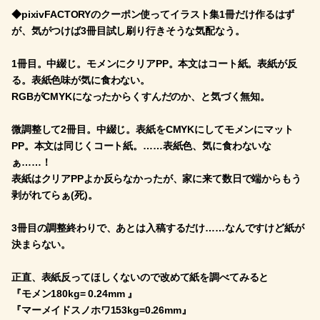
◆pixivFACTORYのクーポン使ってイラスト集1冊だけ作るはず
が、気がつけば3冊目試し刷り行きそうな気配なう。
1冊目。中綴じ。モメンにクリアPP。本文はコート紙。表紙が反
る。表紙色味が気に食わない。
RGBがCMYKになったからくすんだのか、と気づく無知。
微調整して2冊目。中綴じ。表紙をCMYKにしてモメンにマット
PP。本文は同じくコート紙。……表紙色、気に食わないな
ぁ……！
表紙はクリアPPよか反らなかったが、家に来て数日で端からもう
剥がれてらぁ(死)。
3冊目の調整終わりで、あとは入稿するだけ……なんですけど紙が
決まらない。
正直、表紙反ってほしくないので改めて紙を調べてみると
『モメン180kg= 0.24mm 』
『マーメイドスノホワ153kg=0.26mm』