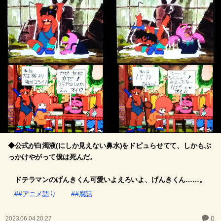
◆公式が白濁液(にしか見えない鼻水)をドピュらせてて、しかもぶ
っかけやがって僕は死んだ。
ドテラマンのげんきくん可愛いよえろいよ、げんきくん……。
##アニメ語り
##腐話
0
2023.06.04 20:27