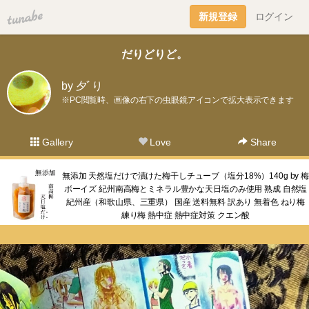
tuna.be
新規登録
ログイン
だりどりど。
by 夕ﾞり
※PC閲覧時、画像の右下の虫眼鏡アイコンで拡大表示できます
Gallery
Love
Share
無添加 天然塩だけで漬けた梅干しチューブ（塩分18%）140g by 梅
ボーイズ 紀州南高梅とミネラル豊かな天日塩のみ使用 熟成 自然塩
紀州産（和歌山県、三重県） 国産 送料無料 訳あり 無着色 ねり梅
練り梅 熱中症 熱中症対策 クエン酸