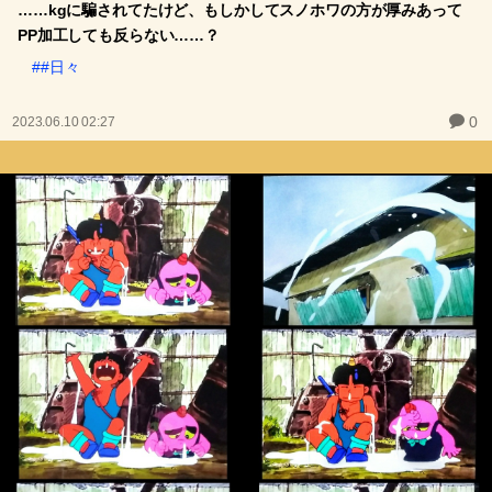
……kgに騙されてたけど、もしかしてスノホワの方が厚みあって
PP加工しても反らない……？
##日々
0
2023.06.10 02:27