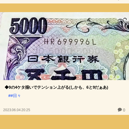
◆9の4ケタ揃いでテンション上がる(しかも、6と9だぁあ)
##日々
0
2023.06.04 20:25