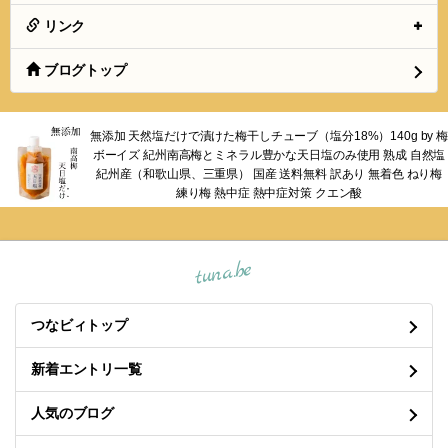
リンク
ブログトップ
無添加 天然塩だけで漬けた梅干しチューブ（塩分18%）140g by 梅
ボーイズ 紀州南高梅とミネラル豊かな天日塩のみ使用 熟成 自然塩
紀州産（和歌山県、三重県） 国産 送料無料 訳あり 無着色 ねり梅
練り梅 熱中症 熱中症対策 クエン酸
tuna.be
つなビィトップ
新着エントリ一覧
人気のブログ