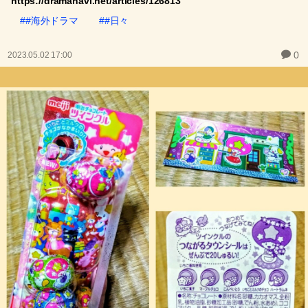
https://dramanavi.net/articles/126813
##海外ドラマ
##日々
0
2023.05.02 17:00