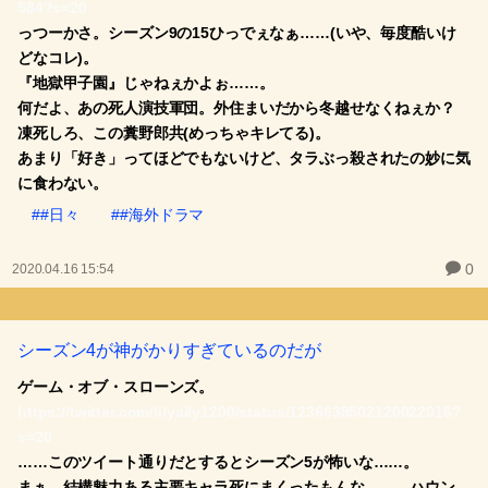
584?s=20
っつーかさ。シーズン9の15ひっでぇなぁ……(いや、毎度酷いけ
どなコレ)。
『地獄甲子園』じゃねぇかよぉ……。
何だよ、あの死人演技軍団。外住まいだから冬越せなくねぇか？
凍死しろ、この糞野郎共(めっちゃキレてる)。
あまり「好き」ってほどでもないけど、タラぶっ殺されたの妙に気
に食わない。
##日々
##海外ドラマ
0
2020.04.16 15:54
シーズン4が神がかりすぎているのだが
ゲーム・オブ・スローンズ。
https://twitter.com/lilyaily1200/status/1236639502120022016?
s=20
……このツイート通りだとするとシーズン5が怖いな……。
まぁ、結構魅力ある主要キャラ死にまくったもんな……。ハウン