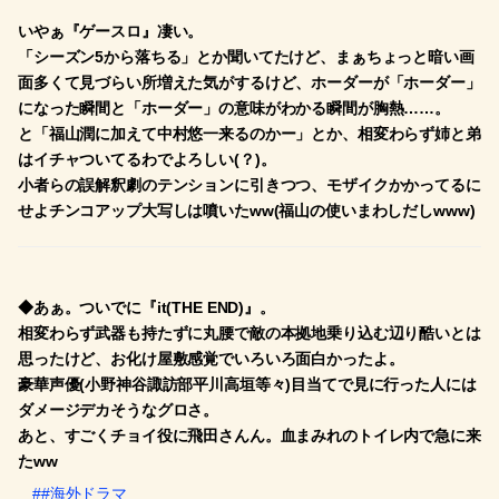
いやぁ『ゲースロ』凄い。
「シーズン5から落ちる」とか聞いてたけど、まぁちょっと暗い画
面多くて見づらい所増えた気がするけど、ホーダーが「ホーダー」
になった瞬間と「ホーダー」の意味がわかる瞬間が胸熱……。
と「福山潤に加えて中村悠一来るのかー」とか、相変わらず姉と弟
はイチャついてるわでよろしい(？)。
小者らの誤解釈劇のテンションに引きつつ、モザイクかかってるに
せよチンコアップ大写しは噴いたww(福山の使いまわしだしwww)
◆あぁ。ついでに『it(THE END)』。
相変わらず武器も持たずに丸腰で敵の本拠地乗り込む辺り酷いとは
思ったけど、お化け屋敷感覚でいろいろ面白かったよ。
豪華声優(小野神谷諏訪部平川高垣等々)目当てで見に行った人には
ダメージデカそうなグロさ。
あと、すごくチョイ役に飛田さんん。血まみれのトイレ内で急に来
たww
##海外ドラマ