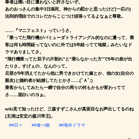
奉者は痛い目に遭わないと許さないぞ。
あのおっさんの集中3日溺死、神からの罰かと思ったけど(一応の)
法則的理由でのコレだからこじつけ頑張ってるよなぁと尊敬。
……『マニフェスト』っていうさ。
「乗ってた飛行機がバミューダトライアングル的なのに遭って、乗
客は何も時間経ってないのに外では5年経ってて地獄」みたいなド
ラマありましてさ。
"飛行機乗ってた双子の片割れ"と“乗らなかった方”で5年の差が出
たりさ。すげぇの、なんのって。
旦那が5年消えてたから他に男できかけてた嫁とか、他の女(自分の
親友)と婚約者が結婚してたとかさ……(ﾟＡﾟ;)
乗客からしてみたら一瞬で自分の周りの何もかもが変わってて
さ……面白いのヨぉ。
wiki見て知ったけど、三森すずこさんが真面目なお声出してるのね
(主演は安定の森川帝王)。
##日々
##食べ物
##海外ドラマ