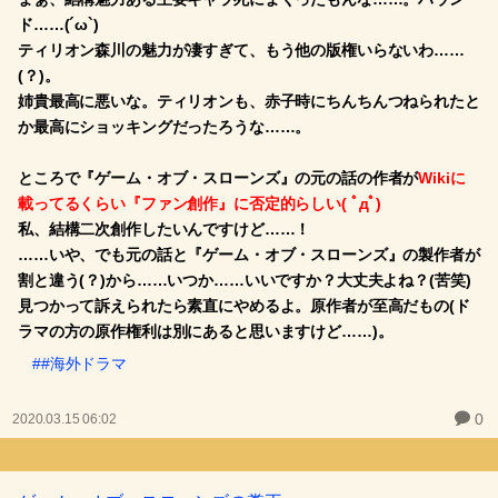
ド……(´ω`)
ティリオン森川の魅力が凄すぎて、もう他の版権いらないわ……
(？)。
姉貴最高に悪いな。ティリオンも、赤子時にちんちんつねられたと
か最高にショッキングだったろうな……。
ところで『ゲーム・オブ・スローンズ』の元の話の作者が
Wikiに
載ってるくらい『ファン創作』に否定的らしい( ﾟдﾟ)
私、結構二次創作したいんですけど……！
……いや、でも元の話と『ゲーム・オブ・スローンズ』の製作者が
割と違う(？)から……いつか……いいですか？大丈夫よね？(苦笑)
見つかって訴えられたら素直にやめるよ。原作者が至高だもの(ド
ラマの方の原作権利は別にあると思いますけど……)。
##海外ドラマ
0
2020.03.15 06:02