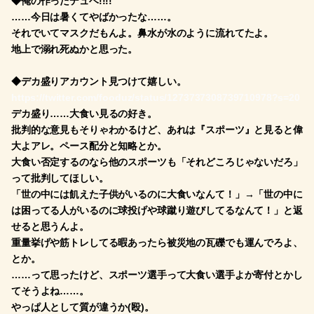
◆俺の作ったデュベ!!!!
……今日は暑くてやばかったな……。
それでいてマスクだもんよ。鼻水が水のように流れてたよ。
地上で溺れ死ぬかと思った。
◆デカ盛りアカウント見つけて嬉しい。
https://twitter.com/fooduz/status/1273737308739710978?s=20
デカ盛り……大食い見るの好き。
批判的な意見もそりゃわかるけど、あれは『スポーツ』と見ると偉
大よアレ。ペース配分と知略とか。
大食い否定するのなら他のスポーツも「それどころじゃないだろ」
って批判してほしい。
「世の中には飢えた子供がいるのに大食いなんて！」→「世の中に
は困ってる人がいるのに球投げや球蹴り遊びしてるなんて！」と返
せると思うんよ。
重量挙げや筋トレしてる暇あったら被災地の瓦礫でも運んでろよ、
とか。
……って思ったけど、スポーツ選手って大食い選手よか寄付とかし
てそうよね……。
やっぱ人として質が違うか(殴)。