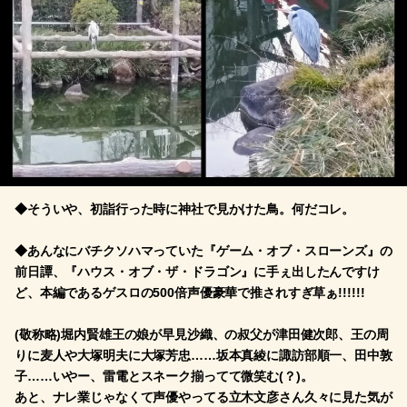
◆そういや、初詣行った時に神社で見かけた鳥。何だコレ。
◆あんなにバチクソハマっていた『ゲーム・オブ・スローンズ』の
前日譚、『ハウス・オブ・ザ・ドラゴン』に手ぇ出したんですけ
ど、本編であるゲスロの500倍声優豪華で推されすぎ草ぁ!!!!!!
(敬称略)堀内賢雄王の娘が早見沙織、の叔父が津田健次郎、王の周
りに麦人や大塚明夫に大塚芳忠……坂本真綾に諏訪部順一、田中敦
子……いやー、雷電とスネーク揃ってて微笑む(？)。
あと、ナレ業じゃなくて声優やってる立木文彦さん久々に見た気が