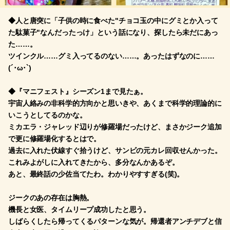
◆人と唐突に「子供の時に食べた"チョコ玉の中にグミとか入って
た駄菓子"なんだったっけ」という話になり、探したら未だにあっ
た……。
ツインクル……グミ入ってるのない……。あったはずなのに……
(´･ω･`)
◆『マニフェスト』シーズン1まで見たぁ。
宇宙人絡みの非科学的方向かと思いきや、あくまで科学的理論的に
いこうとしてるのかな。
ミカエラ・ジャレッド辺りが修羅場だったけど、まさかジーク追加
で更に修羅場化するとはで。
過去に入れた伏線すぐ拾うけど、サンビの元カレ回収せんかった。
これみよがしに入れてきたから、多分なんかあるぞ。
あと、最終話の少佐当てたわ。わかりやすすぎる(笑)。
ジークのあの存在は胸熱。
機長と女医、タイムリープ成功したと思う。
しばらくしたら帰ってくるパターンな気が。帰還者アンチデブと信