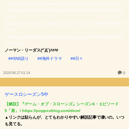
https://twitter.com/Normanbot_/status/1276442343726444546?
s=20
https://twitter.com/Normanbot_/status/1274902215925223
425?
s=20
https://twitter.com/Normanbot_/status/1274643441108938
752?
s=20
https://twitter.com/Normanbot_/status/1091509831452700
672?s=20
ノーマン・リーダス(*´Д`)ﾊｧﾊｧ
##SNS語り
##海外ドラマ
##日々
0
2020.06.27 01:14
ゲースロシーズン5中
【解説】『ゲーム・オブ・スローンズ』シーズン6・エピソード
5「扉」 / https://popposblog.com/door/
▲リンクは貼らんが、とてもわかりやすい解説記事で凄いの。いつ
も見てる。