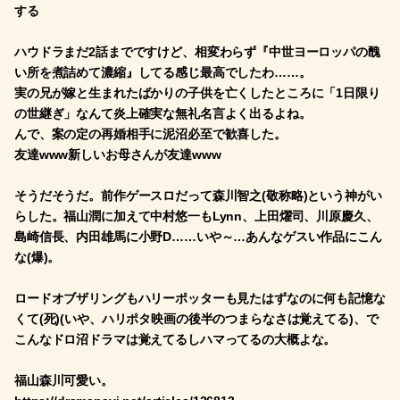
する
ハウドラまだ2話までですけど、相変わらず『中世ヨーロッパの醜
い所を煮詰めて濃縮』してる感じ最高でしたわ……。
実の兄が嫁と生まれたばかりの子供を亡くしたところに「1日限り
の世継ぎ」なんて炎上確実な無礼名言よく出るよね。
んで、案の定の再婚相手に泥沼必至で歓喜した。
友達www新しいお母さんが友達www
そうだそうだ。前作ゲースロだって森川智之(敬称略)という神がい
らした。福山潤に加えて中村悠一もLynn、上田燿司、川原慶久、
島崎信長、内田雄馬に小野D……いや～…あんなゲスい作品にこん
な(爆)。
ロードオブザリングもハリーポッターも見たはずなのに何も記憶な
くて(死)(いや、ハリポタ映画の後半のつまらなさは覚えてる)、で
こんなドロ沼ドラマは覚えてるしハマってるの大概よな。
福山森川可愛い。