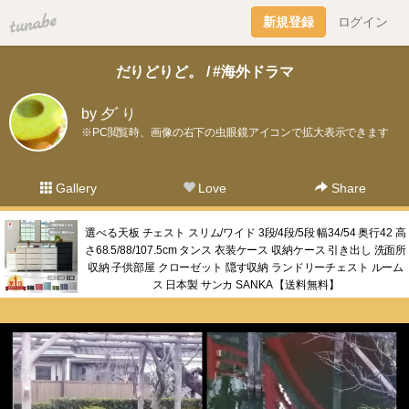
tuna.be
新規登録
ログイン
だりどりど。 / #海外ドラマ
by 夕ﾞり
※PC閲覧時、画像の右下の虫眼鏡アイコンで拡大表示できます
Gallery
Love
Share
選べる天板 チェスト スリム/ワイド 3段/4段/5段 幅34/54 奥行42 高
さ68.5/88/107.5cm タンス 衣装ケース 収納ケース 引き出し 洗面所
収納 子供部屋 クローゼット 隠す収納 ランドリーチェスト ルーム
ス 日本製 サンカ SANKA 【送料無料】