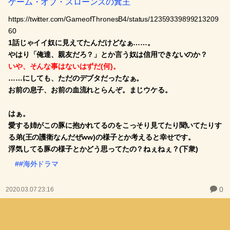
ゲーム・オブ・スローンズの糞王
https://twitter.com/GameofThronesB4/status/12359339899213209
60
1話じゃイイ奴に見えてたんだけどなぁ……。
やはり「俺達、親友だろ？」とか言う奴は信用できないのか？
いや、そんな事はないはずだ(何)。
……にしても、ただのデブタだったなぁ。
お前の息子、お前の血流れとらんぞ。まじウケる。
はぁ。
愛する姉がこの豚に抱かれてるのをこっそり見てたり聞いてたりす
る弟(王の護衛なんだぜww)の様子とか考えると幸せです。
浮気してる豚の様子とかどう思ってたの？ねぇねぇ？(下衆)
##海外ドラマ
0
2020.03.07 23:16