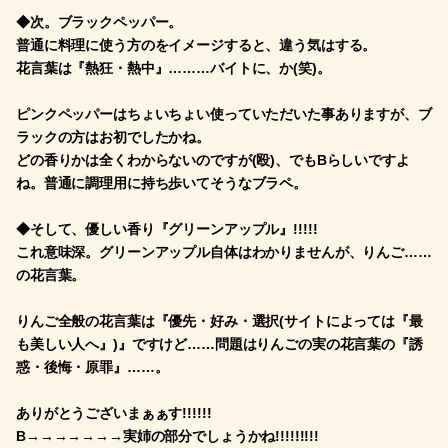
◆次。ブラックペッパー。
普通に料理に使う方のをイメージすると、違う気はする。
花言葉は『熱狂・熱中』………バイトに、か(笑)。
ピンクペッパーはちょいちょい使っていただいた事ありますが、ブ
ラックの方はお初でしたかね。
どの香りかは全くわからないのですが(殴)、でもBらしいですよ
ね。普通に調理用に持ち歩いてそうなブラペ。
◆そして、優しい香り『グリーンアップル』!!!!!
これ意味深。グリーンアップル自体はわかりませんが、りんご……
の花言葉。
りんご全般の花言葉は『優先・好み・選択(サイトによっては『最
も美しい人へ』)』ですけど……問題はりんごの実の花言葉の『誘
惑・後悔・原罪』……。
ありがとうございまぁぁす!!!!!!
B→→→→→→→実姉の部分でしょうかね!!!!!!!!!