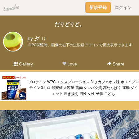
tuna.be
新規登録
ログイン
だりどりど。
by 夕ﾞり
※PC閲覧時、画像の右下の虫眼鏡アイコンで拡大表示できます
Gallery
Love
Share
プロテイン WPC エクスプロージョン 3kg カフェオレ味 ホエイプロ
テイン 3キロ 最安値 大容量 筋肉 タンパク質 高たんぱく 運動 ダイ
エット 置き換え 男性 女性 子供 こども