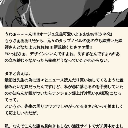
うわぁ～～～ん!!!!!オージュ先生可愛いよぉおおお!!(タネ化)
もうさぁああ!!だから、元々のタップノベルのあの立ち絵描いた絵
師さんどなたよぉおおお!!!!新規絵くださァァ愛!!
!やっぱさぁ、デザインいいんですよね。良すぎなんですよね!!あ
の立ち絵じゃなかったら先生どうなっていたかわからない。
タネと言えば。
最初は先生の為に淡々とニュース読んだり買い物してくるような置
物みたいな奴だったんですけど、私が恋に落ちるのを予測していた
のか知らんが気がついたらテンション爆上げ片思い(G様系)になっ
てって。
というか、先生の周りフワフワしやがってるタネがいっそ羨ましく
て妬ましいのだが。
私、なんでこんな誰も見向きもしない過疎サイトでガチ脚本かまし