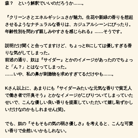
森？ という解釈でいいのだろうか……。
『クリーンさとエネルギッシュさが魅力。生花や新緑の香りを想起
させるようなナチュラルな香りは、カジュアルシーンにぴったり。
年齢性別を問わず親しみやすさを感じられる』……そうです。
説明だけ聞くと合ってますけど、ちょっとBにしては優しすぎる香
りな気がしてしまった。
前述の通り、奴は『サイダー』とかのイメージがあったのでちょっ
と「ん？」とはなってしまった。
……いや、私の鼻が刺激物を求めすぎてるだけやも……。
Kさん以上に、あまりにも『サイダーみたいな元気な香りで貧乏人
で働き者で汗臭そう』とかなイメージがこびりついてしまっていた
せいで、こんな優しい良い香りを提案していただいて嬉し恥ずかし
いだけなのかもしれません(笑)。
でも、奴の『そもそもの気の弱さ優しさ』を考えると、こんな可愛
い香りで全然いいかもしれない。