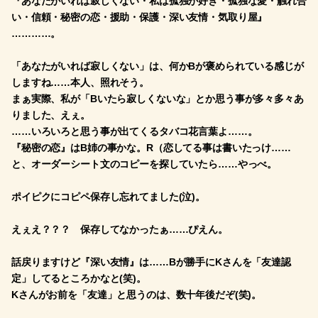
『あなたがいれば寂しくない・私は孤独が好き・孤独な愛・触れ合
い・信頼・秘密の恋・援助・保護・深い友情・気取り屋』
…………。
「あなたがいれば寂しくない」は、何かBが褒められている感じが
しますね……本人、照れそう。
まぁ実際、私が「Bいたら寂しくないな」とか思う事が多々多々あ
りました、えぇ。
……いろいろと思う事が出てくるタバコ花言葉よ……。
『秘密の恋』はB姉の事かな。R（恋してる事は書いたっけ……
と、オーダーシート文のコピーを探していたら……やっべ。
ポイピクにコピペ保存し忘れてました(泣)。
えぇえ？？？ 保存してなかったぁ……ぴえん。
話戻りますけど『深い友情』は……Bが勝手にKさんを「友達認
定」してるところかなと(笑)。
Kさんがお前を「友達」と思うのは、数十年後だぞ(笑)。