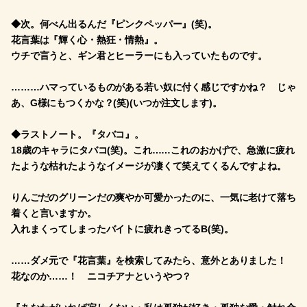
◆次。何べん出るんだ『ピンクペッパー』(笑)。
花言葉は『輝く心・熱狂・情熱』。
ウチで言うと、ギン君とヒーラーにも入っていたものです。
………ハマっているものがある若い奴に付く感じですかね？ じゃ
あ、G様にもつくかな？(笑)(いつか注文します)。
◆ラストノート。『タバコ』。
18歳のキャラにタバコ(笑)。これ……これのおかげで、急激に疲れ
たような枯れたようなイメージが凄くて笑えてくるんですよね。
りんごだのグリーンだの爽やか可愛かったのに、一気に老けて落ち
着くと言いますか。
入れまくってしまったバイトに疲れきってるB(笑)。
……ダメ元で『花言葉』を検索してみたら、意外とありました！
花なのか……！ ニコチアナというやつ？