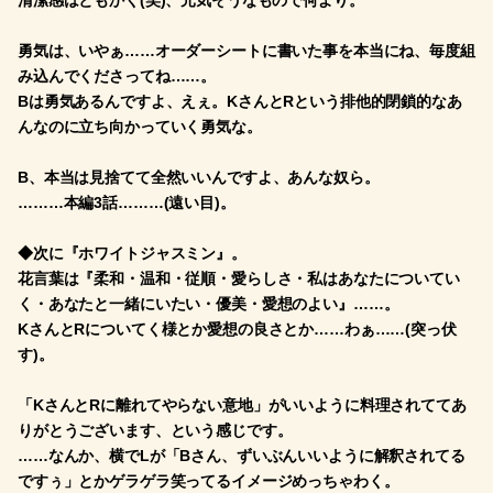
勇気は、いやぁ……オーダーシートに書いた事を本当にね、毎度組
み込んでくださってね……。
Bは勇気あるんですよ、えぇ。KさんとRという排他的閉鎖的なあ
んなのに立ち向かっていく勇気な。
B、本当は見捨てて全然いいんですよ、あんな奴ら。
………本編3話………(遠い目)。
◆次に『ホワイトジャスミン』。
花言葉は『柔和・温和・従順・愛らしさ・私はあなたについてい
く・あなたと一緒にいたい・優美・愛想のよい』……。
KさんとRについてく様とか愛想の良さとか……わぁ……(突っ伏
す)。
「KさんとRに離れてやらない意地」がいいように料理されててあ
りがとうございます、という感じです。
……なんか、横でLが「Bさん、ずいぶんいいように解釈されてる
ですぅ」とかゲラゲラ笑ってるイメージめっちゃわく。