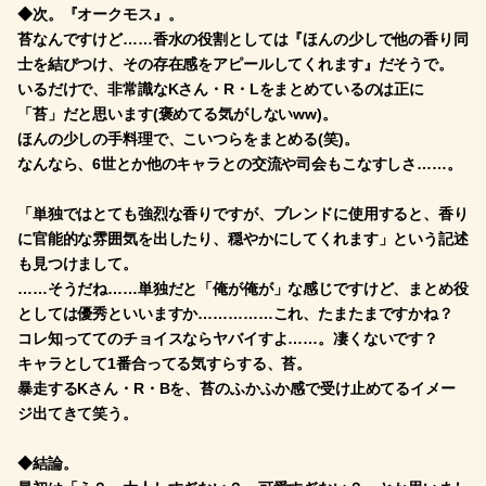
◆次。『オークモス』。
苔なんですけど……香水の役割としては『ほんの少しで他の香り同
士を結びつけ、その存在感をアピールしてくれます』だそうで。
いるだけで、非常識なKさん・R・Lをまとめているのは正に
「苔」だと思います(褒めてる気がしないww)。
ほんの少しの手料理で、こいつらをまとめる(笑)。
なんなら、6世とか他のキャラとの交流や司会もこなすしさ……。
「単独ではとても強烈な香りですが、ブレンドに使用すると、香り
に官能的な雰囲気を出したり、穏やかにしてくれます」という記述
も見つけまして。
……そうだね……単独だと「俺が俺が」な感じですけど、まとめ役
としては優秀といいますか……………これ、たまたまですかね？
コレ知っててのチョイスならヤバイすよ……。凄くないです？
キャラとして1番合ってる気すらする、苔。
暴走するKさん・R・Bを、苔のふかふか感で受け止めてるイメー
ジ出てきて笑う。
◆結論。