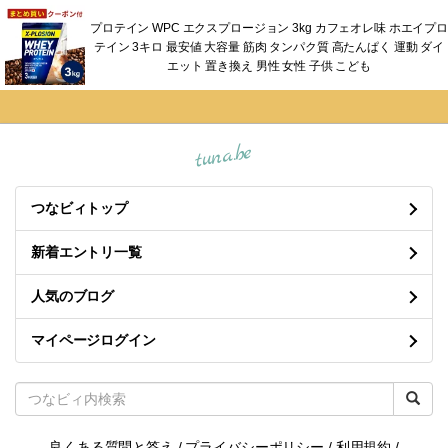
プロテイン WPC エクスプロージョン 3kg カフェオレ味 ホエイプロ
テイン 3キロ 最安値 大容量 筋肉 タンパク質 高たんぱく 運動 ダイ
エット 置き換え 男性 女性 子供 こども
tuna.be
つなビィトップ
新着エントリ一覧
人気のブログ
マイページログイン
良くある質問と答え
/
プライバシーポリシー
/
利用規約
/