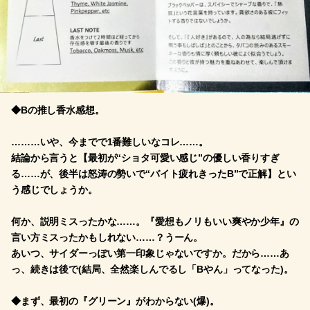
◆Bの推し香水感想。
………いや、今までで1番難しいなコレ……。
結論から言うと【最初が“ショタ可愛い感じ”の優しい香りすぎ
る……が、後半は怒涛の勢いで“バイト疲れきったB”で正解】とい
う感じでしょうか。
何か、説明ミスったかな……。『愛想もノリもいい爽やか少年』の
言い方ミスったかもしれない……？うーん。
あいつ、サイダーっぽい第一印象じゃないですか。だから……あ
っ、続きは後で(結局、全然楽しんでるし「Bやん」ってなった)。
◆まず、最初の『グリーン』がわからない(爆)。