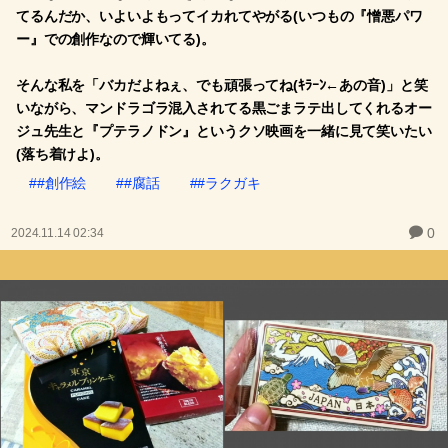
てるんだか、いよいよもってイカれてやがる(いつもの『憎悪パワ
ー』での創作なので輝いてる)。
そんな私を「バカだよねぇ、でも頑張ってね(ｷﾗｰﾝ←あの音)」と笑
いながら、マンドラゴラ混入されてる黒ごまラテ出してくれるオー
ジュ先生と『プテラノドン』というクソ映画を一緒に見て笑いたい
(落ち着けよ)。
##創作絵
##腐話
##ラクガキ
0
2024.11.14 02:34