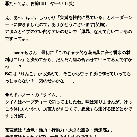
罪だってよ、お前!!!!! やーい！(笑)
え、あっ、はい。しっかり『実姉を性的に見ている』とオーダーシ
ートに書きましたので。ありがとうございます(笑顔)。
アダムとイブのアレ的なアレのせいで『原罪』なんて付いているの
ですってよ。
……scentlyさん、最初に「このキャラ的な花言葉に合う香水の材
料はコレ」と決めてから、だんだん組み合わせていってるんですか
ね……？
Bのは『りんご』から決めて、そこからウッド系に作っていってら
っしゃらない？ 気のせいかな……。
◆ミドルノートの『タイム』。
タイムはハーブティーで知ってましたね。味は知りませんが、けっ
こう体にいいやつ。抗菌力がすごくて、悪魔すら逃げるほどとかで
すっけ(笑)。
花言葉は『勇気・活力・行動力・大きな望み・清潔感』。
清潔感はともかく(笑)、元気そうなもので何より。