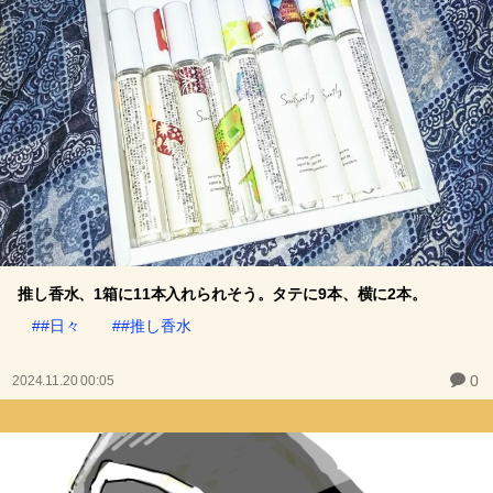
推し香水、1箱に11本入れられそう。タテに9本、横に2本。
##日々
##推し香水
0
2024.11.20 00:05