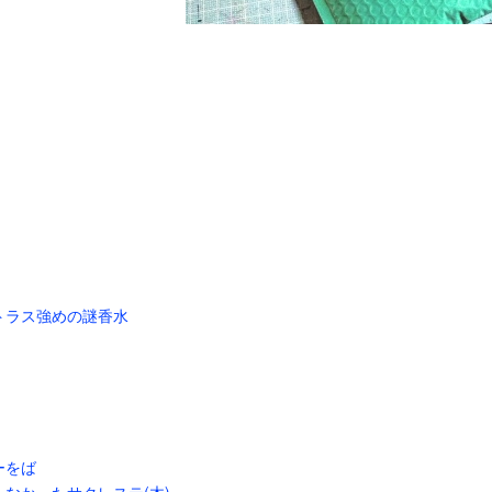
トラス強めの謎香水
ーをば