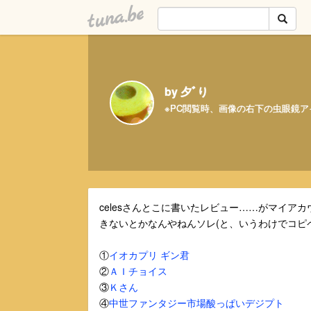
tuna.be
by 夕ﾞり
※PC閲覧時、画像の右下の虫眼鏡
celesさんとこに書いたレビュー……がマイア
きないとかなんやねんソレ(と、いうわけでコピ
①
イオカプリ ギン君
②
ＡＩチョイス
③
Ｋさん
④
中世ファンタジー市場酸っぱいデジプト