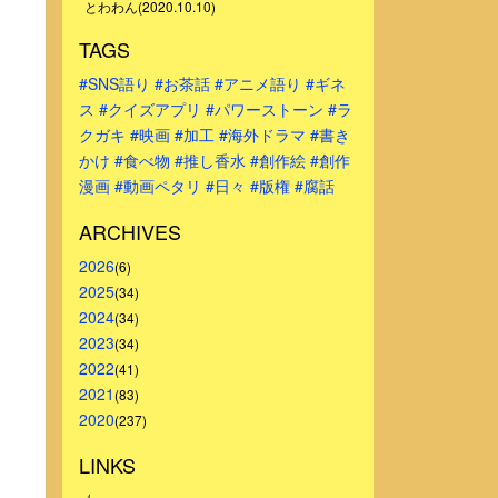
とわわん(2020.10.10)
TAGS
#SNS語り
#お茶話
#アニメ語り
#ギネ
ス
#クイズアプリ
#パワーストーン
#ラ
クガキ
#映画
#加工
#海外ドラマ
#書き
かけ
#食べ物
#推し香水
#創作絵
#創作
漫画
#動画ペタリ
#日々
#版権
#腐話
ARCHIVES
2026
(6)
2025
(34)
2024
(34)
2023
(34)
2022
(41)
2021
(83)
2020
(237)
LINKS