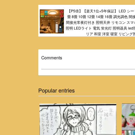
【P5倍】【楽天1位+5年保証】 LED シ
畳 8畳 10畳 12畳 14畳 16畳 調光調色
間接光常夜灯付き 照明天井 リモコン スマホ
照明 LEDライト 電気 蛍光灯 照明器具 le
リア 和室 洋室 寝室 リビング
Comments
Popular entries