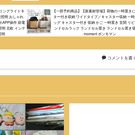
ーリングライト 6
【一部予約商品】【新素材登場】荷物の一時置きに
 間接照明 おしゃれ
ター付き収納 ワイドタイプ／キャスター収納 一時
APP操作 節電
ッグ キャスター付き 収納 かご 一時置き 玄関 リビ
d照明 北欧 インテ
ンドセルラック ランドセル置き ランドセル置き場
照明
moment ボンモマン
コメントを書く.