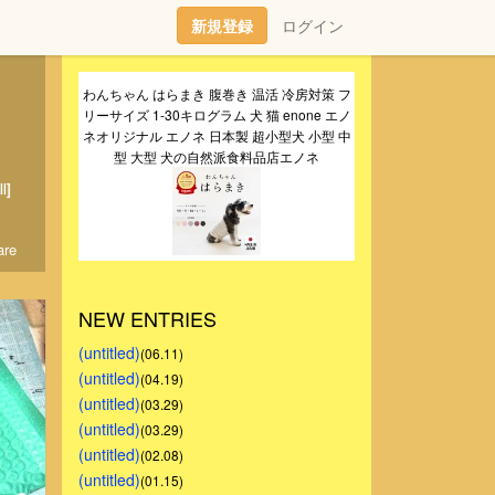
新規登録
ログイン
わんちゃん はらまき 腹巻き 温活 冷房対策 フ
リーサイズ 1-30キログラム 犬 猫 enone エノ
ネオリジナル エノネ 日本製 超小型犬 小型 中
型 大型 犬の自然派食料品店エノネ
l]
re
NEW ENTRIES
(untitled)
(06.11)
(untitled)
(04.19)
(untitled)
(03.29)
(untitled)
(03.29)
(untitled)
(02.08)
(untitled)
(01.15)