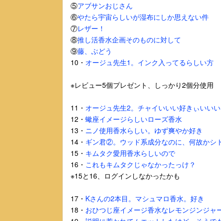
⑤
アブサンおじさん
⑥
やたら宇宙らしいが湿布にしか思えない件
⑦
レザー！
⑧
推し活香水企画そのものに対して
⑨
藤、ぶどう
10・
オージュ先生1。インク入ってるらしい方
※レビュー5個プレゼント、しっかり2個分使用
11・
オージュ先生2。チャイいいい好きぃいいい
12・
蠍座イメージらしいローズ香水
13・
ニノ使用香水らしい。ゆず爽やか好き
14・
ギン君②。ウッド系成分なのに、何故かシ
15・
キムタク愛用香水らしいので
16・
これもキムタクじゃなかったっけ？
※15と16、ログインしなかったかも
17・
Kさんの2本目。マシュマロ香水。好き
18・
おひつじ座イメージ香水なレモンジンジャ