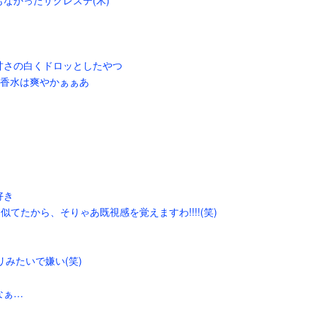
なかったサクレステ(木)
甘さの白くドロッとしたやつ
の香水は爽やかぁぁあ
好き
も似てたから、そりゃあ既視感を覚えますわ!!!!(笑)
みたいで嫌い(笑)
なぁ…