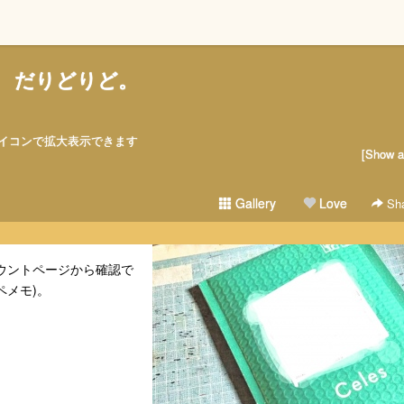
だりどりど。
アイコンで拡大表示できます
[Show al
Gallery
Love
Sha
カウントページから確認で
ペメモ)。