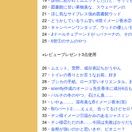
19・
説明に惹かれてムエットしたけど、そうでも
20・
図書館に甘い果物臭な、スウェーデンの
21・
涼し気なサイプレス強め図書館ウッド
22・
どうかしているラム甘い6世イメージ香水②
23・
キャンペーンワンタップ。ウッドの優しい
24・
♪ドールチェアーンドがっバァーナの、そ
25・
6世①のサムのやつ
※レビュープレゼント3点使用
26・
ムエット。荒野。成分表記ちがうやん
27・
トイレの香りとか言うなお前。好き
28・
プシカの手紙。ローズ甘いオリエンタル。
29・
scently作成のオージュ先生香水に成分6点
30・
バルチの冬のやつ、石けん臭……
31・
いやぁ……。湿布臭なBイメージ香水(笑)
32・
Bのパート2……えぇえ、合ってるけどセロリ
33・
チン様イメージ①温かみのあるジャスミン
34・
チン様②ただの木……今回は失敗ばかりだ
35・
金柑が強いのかと思いきや、ピオニー？