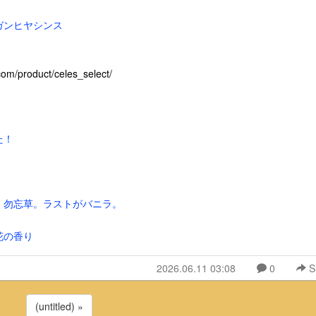
ガンヒヤシンス
product/celes_select/
た！
』勿忘草。ラストがバニラ。
花の香り
2026.06.11 03:08
0
S
(untitled) »